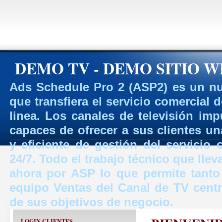
DEMO TV - DEMO SITIO W
Ads Schedule Pro 2 (ASP2) es un nu
que transfiera el servicio comercial
linea. Los canales de televisión i
capaces de ofrecer a sus clientes 
y eficiente de gestión del servicio
24/7. Todo el trabajo técnico que ll
ahora por ASP lo que permite tanto
equipo Ventas del Canal de TV cent
de sus objetivos de negocio.
LOGIN CLIENTES